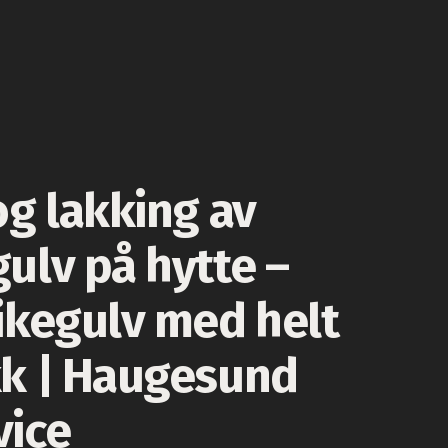
og lakking av
ulv på hytte –
ikegulv med helt
kk | Haugesund
vice