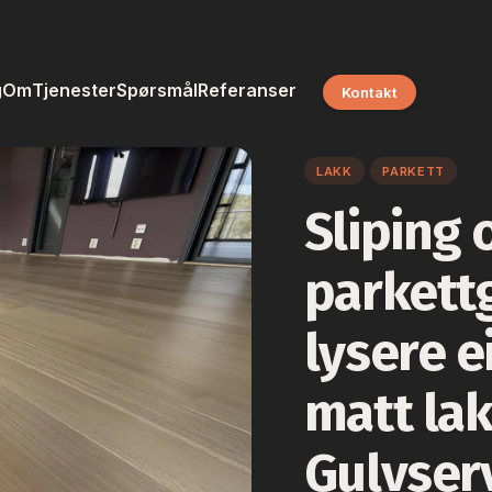
g
Om
Tjenester
Spørsmål
Referanser
Kontakt
LAKK
PARKETT
Sliping 
parkettg
lysere e
matt la
Gulvser