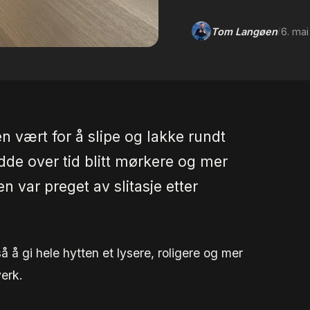
Tom Langøen
6. ma
/
n vært for å slipe og lakke rundt
de over tid blitt mørkere og mer
n var preget av slitasje etter
 å gi hele hytten et lysere, roligere og mer
verk.