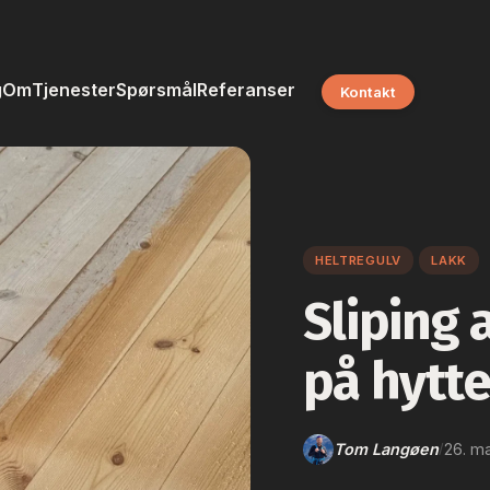
g
Om
Tjenester
Spørsmål
Referanser
Kontakt
HELTREGULV
LAKK
Sliping 
på hytte
Tom Langøen
26. m
/