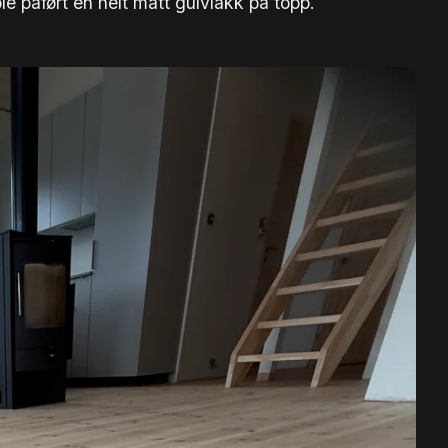
ble påført en helt matt gulvlakk på topp.