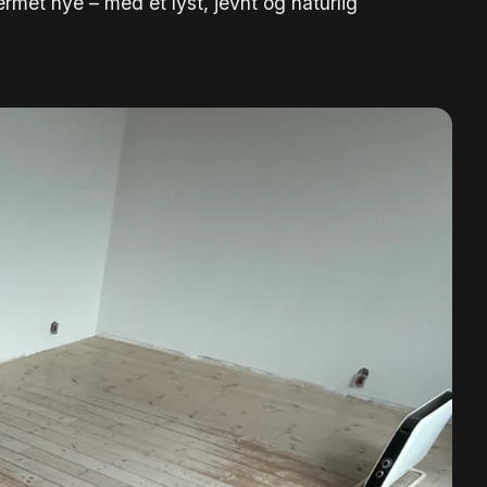
ærmet nye – med et lyst, jevnt og naturlig