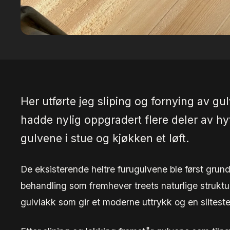
Her utførte jeg sliping og fornying av gu
hadde nylig oppgradert flere deler av hy
gulvene i stue og kjøkken et løft.
De eksisterende heltre furugulvene ble først grundi
behandling som fremhever treets naturlige struktur.
gulvlakk som gir et moderne uttrykk og en sliteste