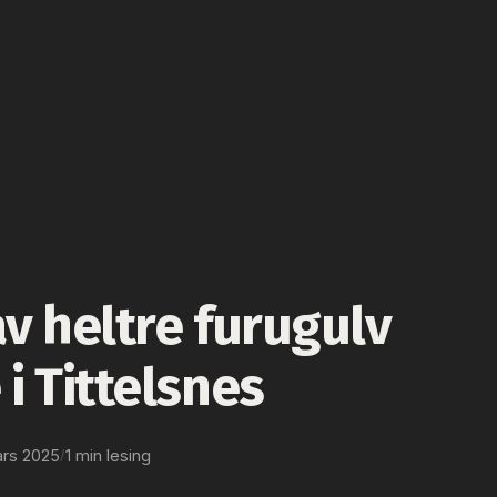
av heltre furugulv
 i Tittelsnes
ars 2025
1 min lesing
/