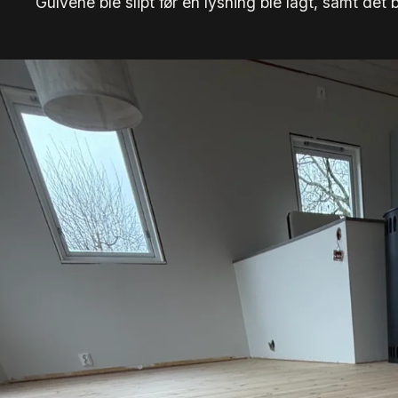
Gulvene ble slipt før en lysning ble lagt, samt det 