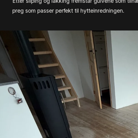
Etter sliping og lakking fremstår gulvene som tiln
preg som passer perfekt til hytteinredningen.