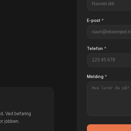
E-post
*
Telefon
*
Melding
*
bud. Ved befaring
for jobben.