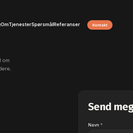
g
Om
Tjenester
Spørsmål
Referanser
Kontakt
l om
dere.
Send meg
Navn
*