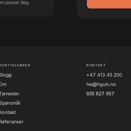
som passer deg.
HURTIGLENKER
KONTAKT
Blogg
+47 413 45 200
Om
hei@hgulv.no
Tjenester
935 827 957
Spørsmål
Kontakt
Referanser