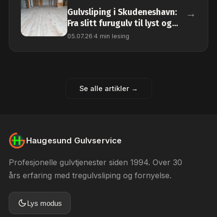
→
Gulvsliping i Skudeneshavn:
Fra slitt furugulv til lyst og
naturlig tregulv
05.07.26
·
4 min lesing
Se alle artikler →
Haugesund Gulvservice
Profesjonelle gulvtjenester siden 1994. Over 30
års erfaring med tregulvsliping og fornyelse.
Lys modus