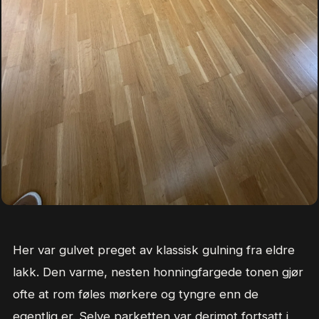
Her var gulvet preget av klassisk gulning fra eldre
lakk. Den varme, nesten honningfargede tonen gjør
ofte at rom føles mørkere og tyngre enn de
egentlig er. Selve parketten var derimot fortsatt i