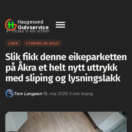
Haugesund
Gulvservice
Tilbake til alle artikler
LAKK
LYSNING AV GULV
Slik fikk denne eikeparketten
på Åkra et helt nytt uttrykk
med sliping og lysningslakk
Tom Langøen
18. mai 2026
3 min lesing
/
/