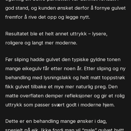
god stand, og kunden ønsket derfor å fornye gulvet
fremfor å rive det opp og legge nytt.
Resultatet ble et helt annet uttrykk – lysere,
roligere og langt mer moderne.
Før sliping hadde gulvet den typiske gyldne tonen
mange eikegulv får etter noen år. Etter sliping og ny
behandling med lysningslakk og helt matt toppstrøk
fikk gulvet tilbake et mye mer naturlig preg. Den
matte overflaten demper refleksjoner og gir et rolig
uttrykk som passer svært godt i moderne hjem.
Dette er en behandling mange ønsker i dag,
spesielt på eik. Ikke fordi man vil “male” gulvet hvitt,