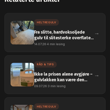
HELTREGULV
→
Fra slitte, hardvoksoljede
gulv til slitesterke overflater
i fellesarealene
14.07.26
·
4 min lesing
RÅD & TIPS
→
Ikke la prisen alene avgjøre –
gulvlakken kan være den
største forskjellen
09.07.26
·
3 min lesing
HELTREGULV