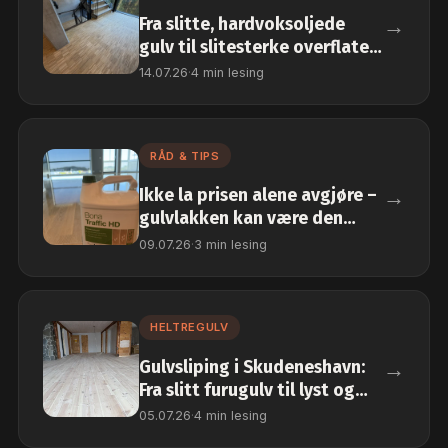
→
Fra slitte, hardvoksoljede
gulv til slitesterke overflater
i fellesarealene
14.07.26
·
4 min lesing
RÅD & TIPS
→
Ikke la prisen alene avgjøre –
gulvlakken kan være den
største forskjellen
09.07.26
·
3 min lesing
HELTREGULV
→
Gulvsliping i Skudeneshavn:
Fra slitt furugulv til lyst og
naturlig tregulv
05.07.26
·
4 min lesing