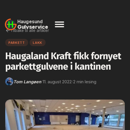
Haugesund
Gulvservice
Tilbake til alle artikler
PARKETT
LAKK
Haugaland Kraft fikk fornyet
parkettgulvene i kantinen
Tom Langøen
11. august 2022
2 min lesing
/
/